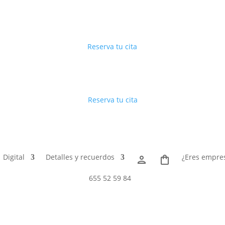
Reserva tu cita
Reserva tu cita
Digital
Detalles y recuerdos
¿Eres empre
person
shopping_bag
655 52 59 84