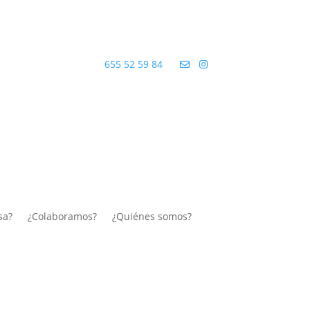
655 52 59 84
sa?
¿Colaboramos?
¿Quiénes somos?