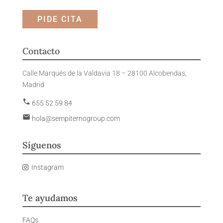
PIDE CITA
Contacto
Calle Marqués de la Valdavia 18 – 28100 Alcobendas,
Madrid
phone
655 52 59 84
email
hola@sempiternogroup.com
Síguenos
Instagram
Te ayudamos
FAQs