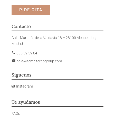
PIDE CITA
Contacto
Calle Marqués de la Valdavia 18 – 28100 Alcobendas,
Madrid
phone
655 52 59 84
email
hola@sempiternogroup.com
Síguenos
Instagram
Te ayudamos
FAQs