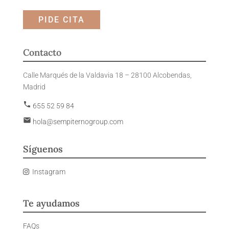
PIDE CITA
Contacto
Calle Marqués de la Valdavia 18 – 28100 Alcobendas,
Madrid
phone
655 52 59 84
email
hola@sempiternogroup.com
Síguenos
Instagram
Te ayudamos
FAQs