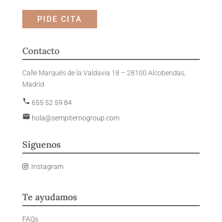
PIDE CITA
Contacto
Calle Marqués de la Valdavia 18 – 28100 Alcobendas,
Madrid
phone
655 52 59 84
email
hola@sempiternogroup.com
Síguenos
Instagram
Te ayudamos
FAQs