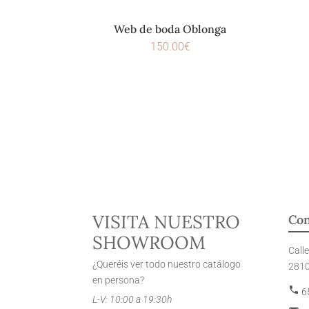
Web de boda Oblonga
150.00
€
VISITA NUESTRO
Con
SHOWROOM
Call
¿Queréis ver todo nuestro catálogo
2810
en persona?
phone
65
L-V: 10:00 a 19:30h