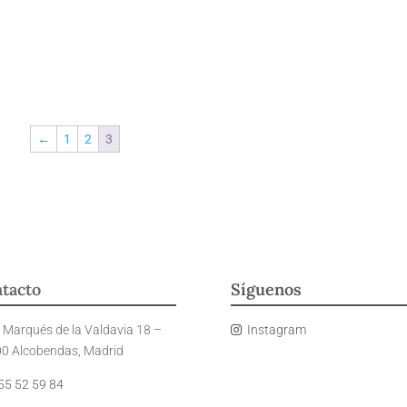
←
1
2
3
tacto
Síguenos
e Marqués de la Valdavia 18 –
Instagram
0 Alcobendas, Madrid
5 52 59 84