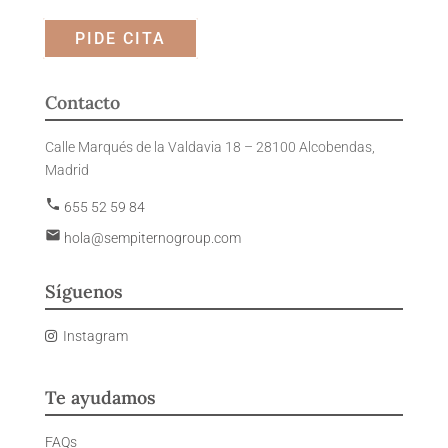
PIDE CITA
Contacto
Calle Marqués de la Valdavia 18 – 28100 Alcobendas,
Madrid
phone
655 52 59 84
email
hola@sempiternogroup.com
Síguenos
Instagram
Te ayudamos
FAQs