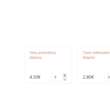
Vela aromática
Tarro rellenable
Adams
Adams
Vela
Tar
+
4.50
€
2.80
€
aromática
rel
-
Adams
Ad
cantidad
ca