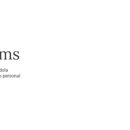
ams
dola
ño personal