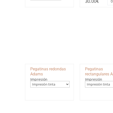
30.00
€
th
da
dig
Ad
ca
Pegatinas redondas
Pegatinas
Adams
rectangulares 
Impresión
Impresión