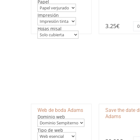
Papel
Impresión
Ab
3.25
€
Ad
Hojas misal
ca
Web de boda Adams
Save the date di
Adams
Dominio web
Tipo de web
Sa