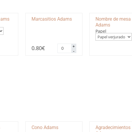
Adams
Marcasitios Adams
Nombre de mesa
Adams
Papel
Marcasitios
+
0.80
€
Adams
-
cantidad
s
Cono Adams
Agradecimientos