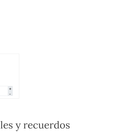
tola
+
re
-
ntidad
les y recuerdos