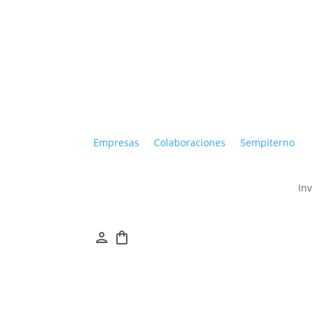
Empresas
Colaboraciones
Sempiterno
In
person
shopping_bag