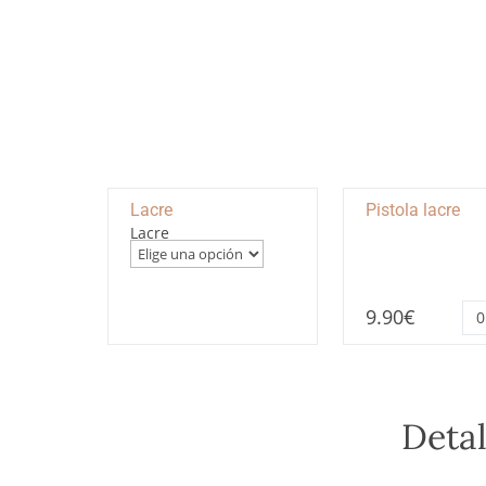
Lacre
Pistola lacre
Lacre
Pis
9.90
€
lac
ca
Detal