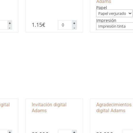
Adams
Papel
Impresión
anico
Cono
+
+
1.15
€
ams
Adams
-
-
ntidad
cantidad
gital
Invitación digital
Agradecimientos
Adams
digital Adams
ve
Invitación
Agra
+
+