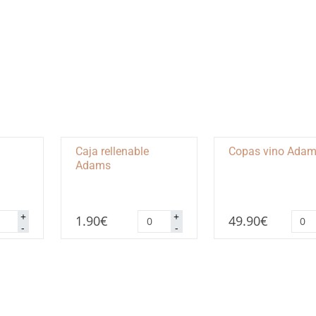
Caja rellenable
Copas vino Ada
Adams
ro
Caja
Copa
+
+
1.90
€
49.90
€
lenable
rellenable
vino
-
-
ams
Adams
Ada
ntidad
cantidad
cant