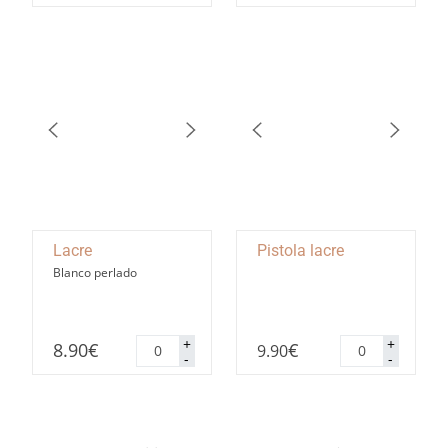
cantidad
cantidad
Lacre
Pistola lacre
Blanco perlado
Lacre
Pistola
+
+
8.90
€
€
9.90
cantidad
lacre
-
-
cantidad