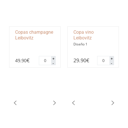
Copas champagne
Copa vino
Leibovitz
Leibovitz
Diseño 1
Copas
Copa
+
+
€
29.90
€
49.90
champagne
vino
-
-
Leibovitz
Leibovitz
cantidad
cantidad