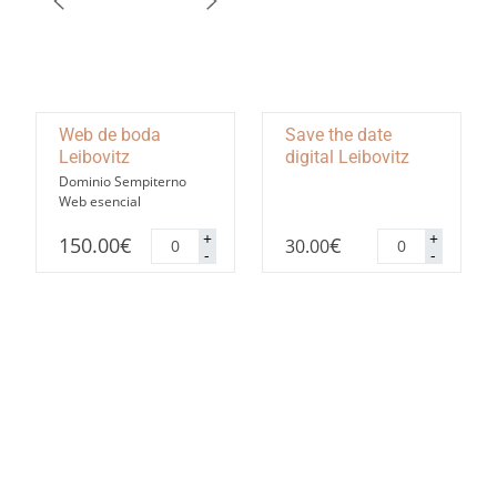
Web de boda
Save the date
Leibovitz
digital Leibovitz
Dominio Sempiterno
Web esencial
Web
Save
+
+
150.00
€
€
30.00
de
the
-
-
boda
date
Leibovitz
digital
cantidad
Leibovitz
cantidad