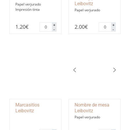
Leibovitz
Papel verjurado
Impresión tinta
Papel verjurado
Menú
Seating
+
+
1.20
€
2.00
€
Leibovitz
plan
-
-
cantidad
Leibovitz
cantidad
Marcasitios
Nombre de mesa
Leibovitz
Leibovitz
Papel verjurado