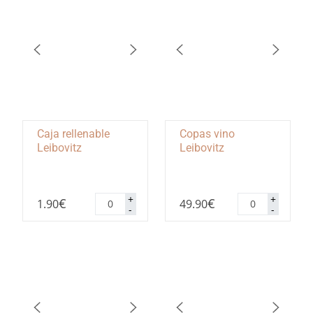
Caja rellenable
Copas vino
Leibovitz
Leibovitz
Caja
Copas
+
+
€
€
1.90
49.90
rellenable
vino
-
-
Leibovitz
Leibovitz
cantidad
cantidad