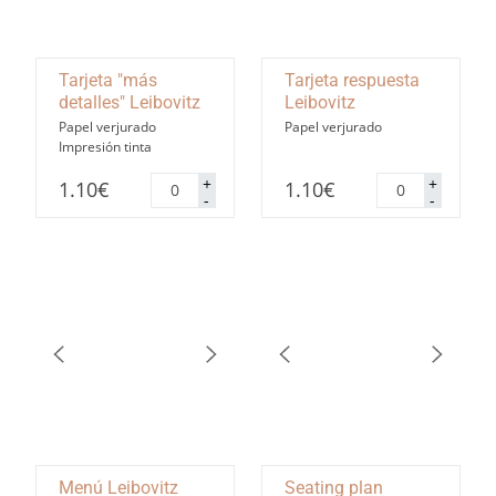
Tarjeta "más
Tarjeta respuesta
detalles" Leibovitz
Leibovitz
Papel verjurado
Papel verjurado
Impresión tinta
Tarjeta
Tarjeta
+
+
1.10
€
1.10
€
"más
respuesta
-
-
detalles"
Leibovitz
Leibovitz
cantidad
cantidad
Menú Leibovitz
Seating plan