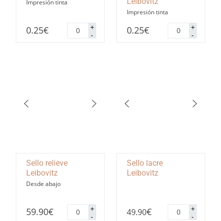
Leibovitz
Impresión tinta
Impresión tinta
Pegatinas
Pegatinas
+
+
0.25
€
0.25
€
redondas
rectangulares
-
-
Leibovitz
Leibovitz
cantidad
cantidad
Sello relieve
Sello lacre
Leibovitz
Leibovitz
Desde abajo
Sello
Sello
+
+
59.90
€
€
49.90
relieve
lacre
-
-
Leibovitz
Leibovitz