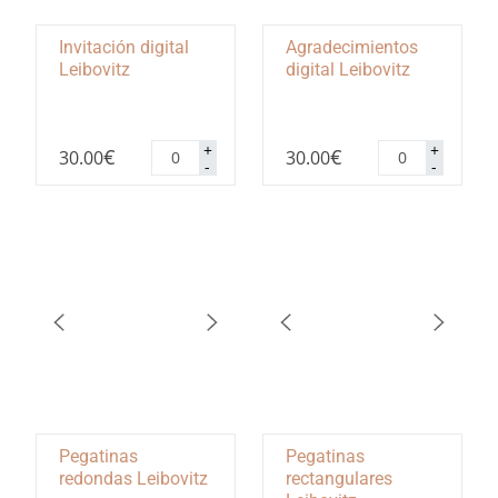
Invitación digital
Agradecimientos
Leibovitz
digital Leibovitz
Invitación
Agradecimiento
+
+
€
€
30.00
30.00
digital
digital
-
-
Leibovitz
Leibovitz
cantidad
cantidad
Pegatinas
Pegatinas
redondas Leibovitz
rectangulares