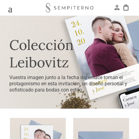
person
shopping_bag
Colección
Leibovitz
Vuestra imagen junto a la fecha del enlace toman el
protagonismo en esta invitación, un diseño personal y
sofisticado para bodas con estilo.