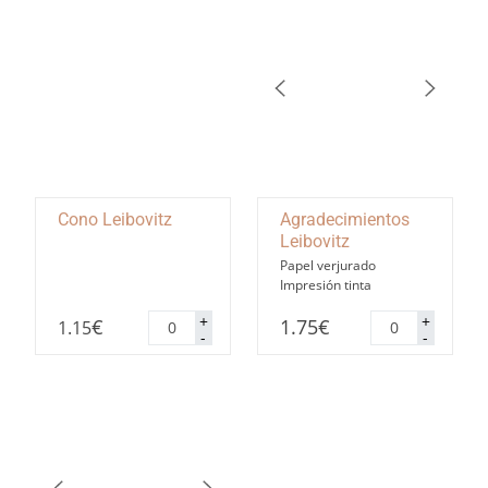
Cono Leibovitz
Agradecimientos
Leibovitz
Papel verjurado
Impresión tinta
Cono
Agradecimiento
+
+
€
1.75
€
1.15
Leibovitz
Leibovitz
-
-
cantidad
cantidad