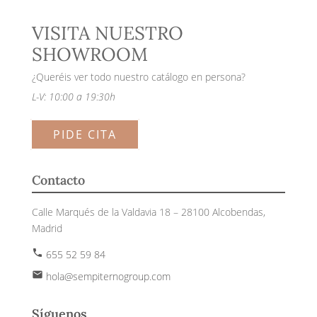
VISITA NUESTRO
SHOWROOM
¿Queréis ver todo nuestro catálogo en persona?
L-V: 10:00 a 19:30h
PIDE CITA
Contacto
Calle Marqués de la Valdavia 18 – 28100 Alcobendas,
Madrid
phone
655 52 59 84
email
hola@sempiternogroup.com
Síguenos