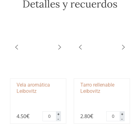
Detalles y recuerdos
Vela aromática
Tarro rellenable
Leibovitz
Leibovitz
Vela
Tarro
+
+
€
€
4.50
2.80
aromática
rellenable
-
-
Leibovitz
Leibovitz
cantidad
cantidad