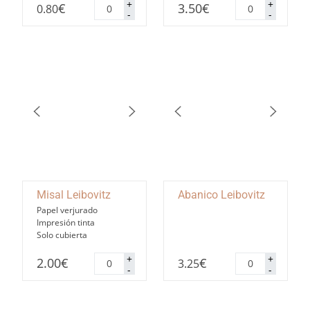
Marcasitios
Nombre
+
+
€
3.50
€
0.80
Leibovitz
de
-
-
cantidad
mesa
Leibovitz
cantidad
Misal Leibovitz
Abanico Leibovitz
Papel verjurado
Impresión tinta
Solo cubierta
Misal
Abanico
+
+
2.00
€
€
3.25
Leibovitz
Leibovitz
-
-
cantidad
cantidad