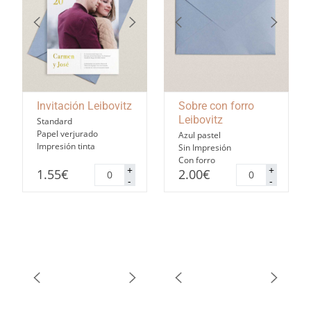
Invitación Leibovitz
Sobre con forro
Leibovitz
Standard
Papel verjurado
Azul pastel
Impresión tinta
Sin Impresión
Con forro
Invitación
Sobre
+
+
1.55
€
2.00
€
Leibovitz
con
-
-
cantidad
forro
Leibovitz
cantidad