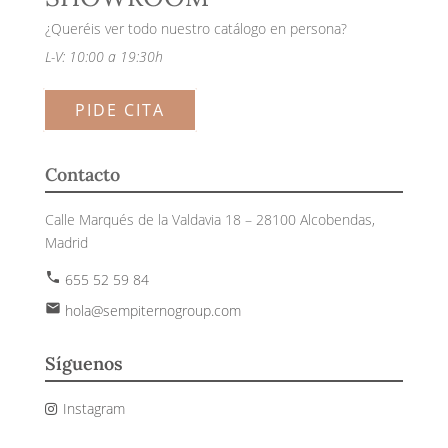
¿Queréis ver todo nuestro catálogo en persona?
L-V: 10:00 a 19:30h
PIDE CITA
Contacto
Calle Marqués de la Valdavia 18 – 28100 Alcobendas,
Madrid
phone
655 52 59 84
email
hola@sempiternogroup.com
Síguenos
Instagram