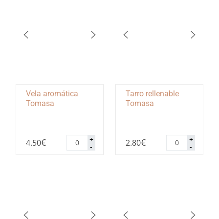
Vela aromática
Tarro rellenable
Tomasa
Tomasa
Vela
Tarro
+
+
€
€
4.50
2.80
aromática
rellenable
-
-
Tomasa
Tomasa
cantidad
cantidad