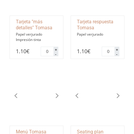
Tarjeta "más
Tarjeta respuesta
detalles" Tomasa
Tomasa
Papel verjurado
Papel verjurado
Impresión tinta
Tarjeta
Tarjeta
+
+
1.10
€
1.10
€
"más
respuesta
-
-
detalles"
Tomasa
Tomasa
cantidad
cantidad
Menú Tomasa
Seating plan