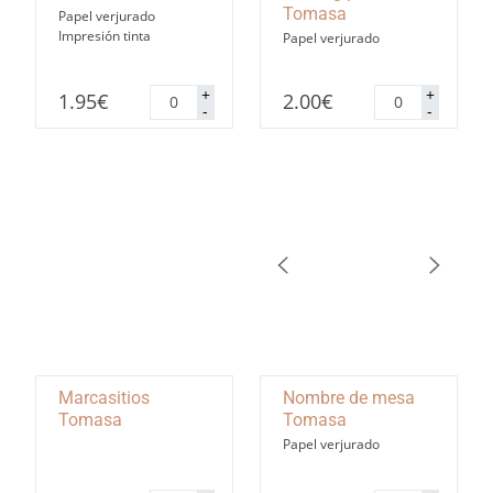
Tomasa
Papel verjurado
Impresión tinta
Papel verjurado
Menú
Seating
+
+
1.95
€
2.00
€
Tomasa
plan
-
-
cantidad
Tomasa
cantidad
Marcasitios
Nombre de mesa
Tomasa
Tomasa
Papel verjurado