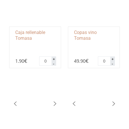
Caja rellenable
Copas vino
Tomasa
Tomasa
Caja
Copas
+
+
€
€
1.90
49.90
rellenable
vino
-
-
Tomasa
Tomasa
cantidad
cantidad