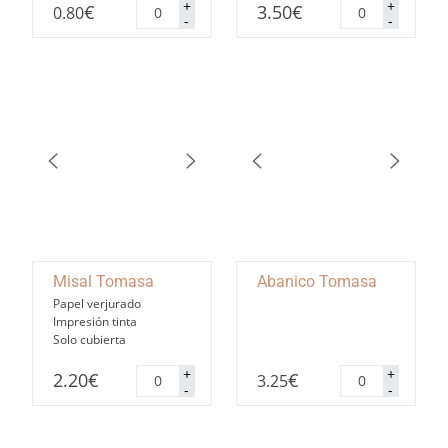
Marcasitios
Nombre
+
+
€
3.50
€
0.80
Tomasa
de
-
-
cantidad
mesa
Tomasa
cantidad
Misal Tomasa
Abanico Tomasa
Papel verjurado
Impresión tinta
Solo cubierta
Misal
Abanico
+
+
2.20
€
€
3.25
Tomasa
Tomasa
-
-
cantidad
cantidad