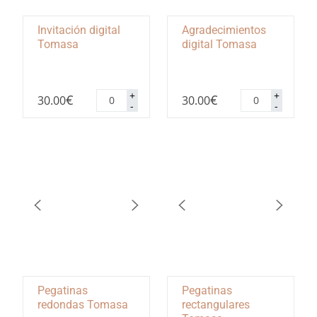
Invitación digital
Agradecimientos
Tomasa
digital Tomasa
Invitación
Agradecimiento
+
+
€
€
30.00
30.00
digital
digital
-
-
Tomasa
Tomasa
cantidad
cantidad
Pegatinas
Pegatinas
redondas Tomasa
rectangulares