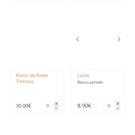
cantidad
cantidad
Ramo de flores
Lacre
Tomasa
Blanco perlado
Ramo
Lacre
+
+
€
8.90
€
30.00
de
cantidad
-
-
flores
Tomasa
cantidad