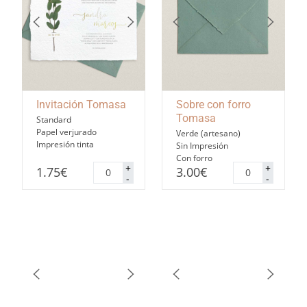
Invitación Tomasa
Sobre con forro
Tomasa
Standard
Papel verjurado
Verde (artesano)
Impresión tinta
Sin Impresión
Con forro
Invitación
Sobre
+
+
1.75
€
3.00
€
Tomasa
con
-
-
cantidad
forro
Tomasa
cantidad