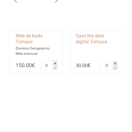
Web de boda
Save the date
Tomasa
digital Tomasa
Dominio Sempiterno
Web esencial
Web
Save
+
+
150.00
€
€
30.00
de
the
-
-
boda
date
Tomasa
digital
cantidad
Tomasa
cantidad