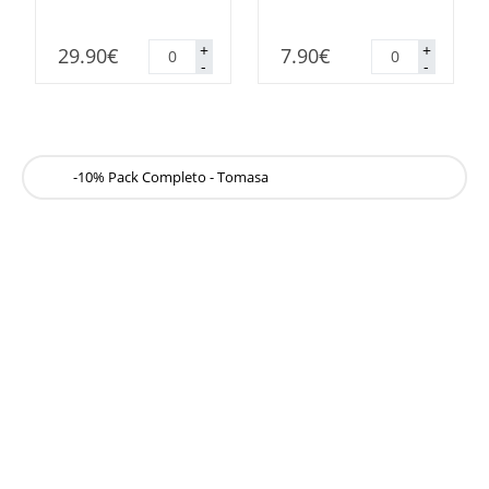
Copa
Chupitos
+
+
29.90
€
7.90
€
champagne
Tomasa
-
-
Tomasa
cantidad
cantidad
-10% Pack Completo - Tomasa