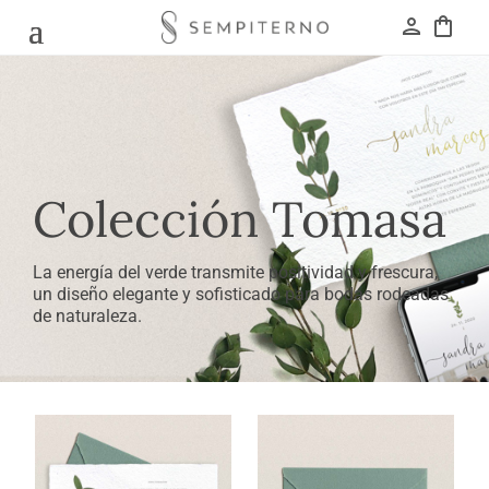
person
shopping_bag
Colección Tomasa
La energía del verde transmite positividad y frescura,
un diseño elegante y sofisticado para bodas rodeadas
de naturaleza.