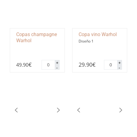
Copas champagne
Copa vino Warhol
Warhol
Diseño 1
Copas
Copa
+
+
€
29.90
€
49.90
champagne
vino
-
-
Warhol
Warhol
cantidad
cantidad