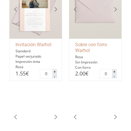
Invitación Warhol
Sobre con forro
Warhol
Standard
Papel verjurado
Rosa
Impresión tinta
Sin Impresión
Rosa
Con forro
Invitación
Sobre
+
+
1.55
€
2.00
€
Warhol
con
-
-
cantidad
forro
Warhol
cantidad