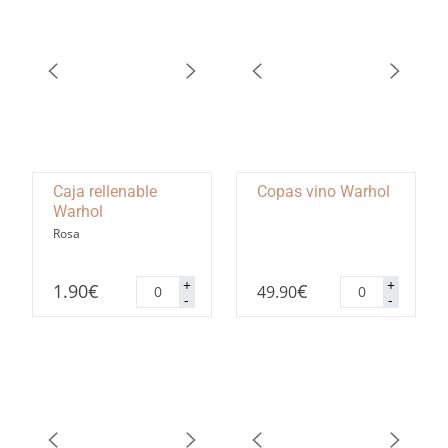
Caja rellenable
Copas vino Warhol
Warhol
Rosa
Caja
Copas
+
+
1.90
€
€
49.90
rellenable
vino
-
-
Warhol
Warhol
cantidad
cantidad