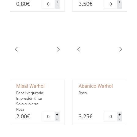
Marcasitios
Nombre
+
+
0.80
€
3.50
€
Warhol
de
-
-
cantidad
mesa
Warhol
cantidad
Misal Warhol
Abanico Warhol
Papel verjurado
Rosa
Impresión tinta
Solo cubierta
Rosa
Misal
Abanico
+
+
2.00
€
3.25
€
Warhol
Warhol
-
-
cantidad
cantidad