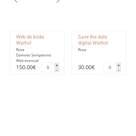
Web de boda
Save the date
Warhol
digital Warhol
Rosa
Rosa
Dominio Sempiterno
Web esencial
Web
Save
+
+
150.00
€
30.00
€
de
the
-
-
boda
date
Warhol
digital
cantidad
Warhol
cantidad