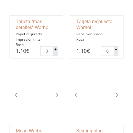
Tarjeta "más
Tarjeta respuesta
detalles" Warhol
Warhol
Papel verjurado
Papel verjurado
Impresión tinta
Rosa
Rosa
Tarjeta
Tarjeta
+
+
1.10
€
1.10
€
"más
respuesta
-
-
detalles"
Warhol
Warhol
cantidad
cantidad
Menú Warhol
Seating plan