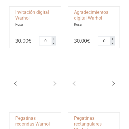
Invitación digital
Agradecimientos
Warhol
digital Warhol
Rosa
Rosa
Invitación
Agradecimiento
+
+
30.00
€
30.00
€
digital
digital
-
-
Warhol
Warhol
cantidad
cantidad
Pegatinas
Pegatinas
redondas Warhol
rectangulares