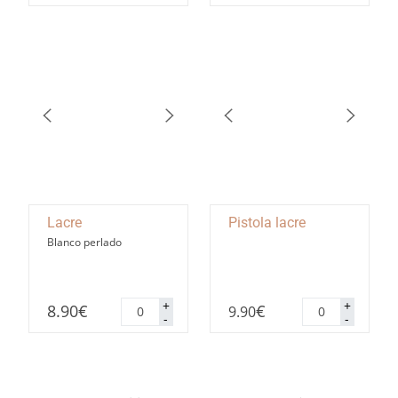
cantidad
cantidad
Lacre
Pistola lacre
Blanco perlado
Lacre
Pistola
+
+
8.90
€
€
9.90
cantidad
lacre
-
-
cantidad