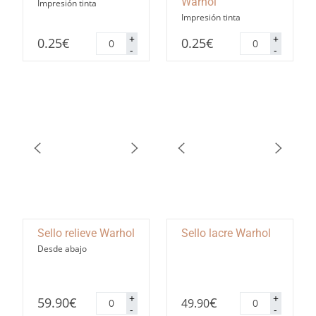
Warhol
Impresión tinta
Impresión tinta
Pegatinas
Pegatinas
+
+
0.25
€
0.25
€
redondas
rectangulares
-
-
Warhol
Warhol
cantidad
cantidad
Sello relieve Warhol
Sello lacre Warhol
Desde abajo
Sello
Sello
+
+
59.90
€
€
49.90
relieve
lacre
-
-
Warhol
Warhol