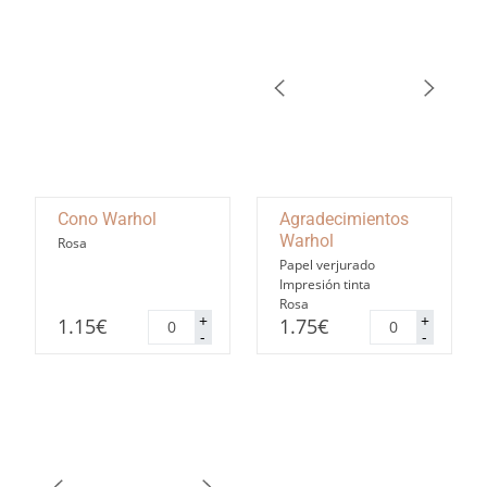
Cono Warhol
Agradecimientos
Warhol
Rosa
Papel verjurado
Impresión tinta
Rosa
Cono
Agradecimiento
+
+
1.15
€
1.75
€
Warhol
Warhol
-
-
cantidad
cantidad