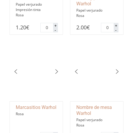
Warhol
Papel verjurado
Impresión tinta
Papel verjurado
Rosa
Rosa
Menú
Seating
+
+
1.20
€
2.00
€
Warhol
plan
-
-
cantidad
Warhol
cantidad
Marcasitios Warhol
Nombre de mesa
Warhol
Rosa
Papel verjurado
Rosa