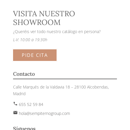
VISITA NUESTRO
SHOWROOM
¿Queréis ver todo nuestro catálogo en persona?
L-V: 10:00 a 19:30h
PIDE CITA
Contacto
Calle Marqués de la Valdavia 18 – 28100 Alcobendas,
Madrid
phone
655 52 59 84
email
hola@sempiternogroup.com
Síguenos