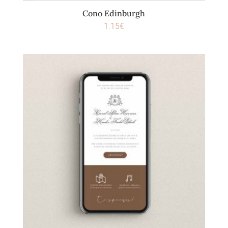
Cono Edinburgh
1.15
€