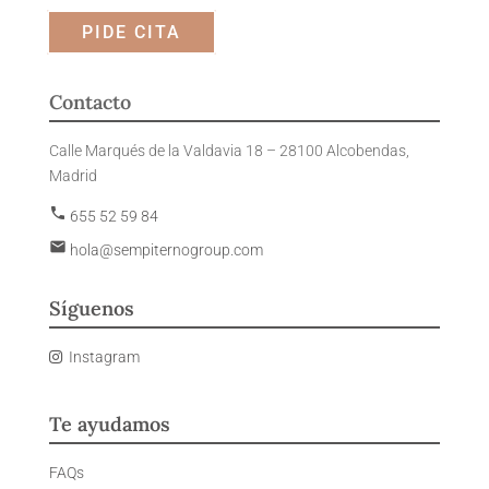
PIDE CITA
Contacto
Calle Marqués de la Valdavia 18 – 28100 Alcobendas,
Madrid
phone
655 52 59 84
email
hola@sempiternogroup.com
Síguenos
Instagram
Te ayudamos
FAQs