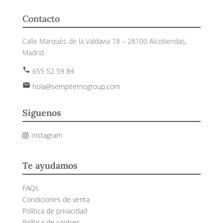
Contacto
Calle Marqués de la Valdavia 18 – 28100 Alcobendas,
Madrid
phone
655 52 59 84
email
hola@sempiternogroup.com
Síguenos
Instagram
Te ayudamos
FAQs
Condiciones de venta
Política de privacidad
Política de cookies