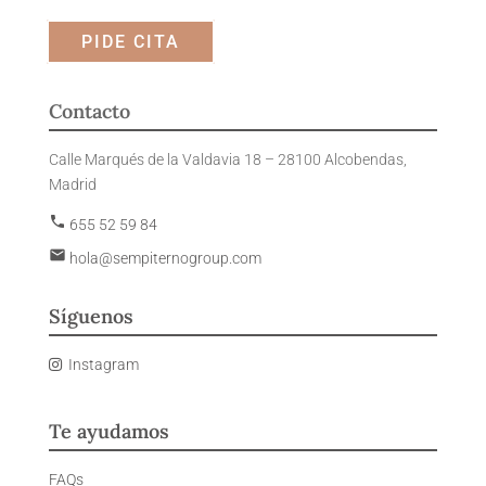
PIDE CITA
Contacto
Calle Marqués de la Valdavia 18 – 28100 Alcobendas,
Madrid
phone
655 52 59 84
email
hola@sempiternogroup.com
Síguenos
Instagram
Te ayudamos
FAQs