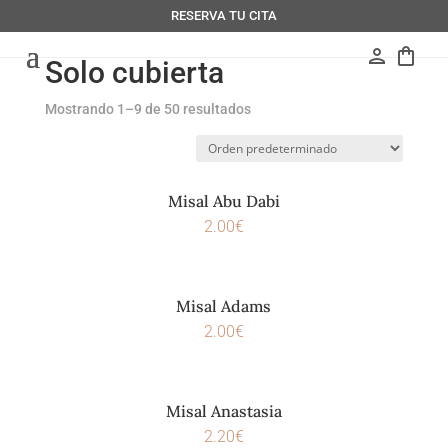
RESERVA TU CITA
person
shopping_bag
Solo cubierta
Mostrando 1–9 de 50 resultados
Misal Abu Dabi
2.00
€
Misal Adams
2.00
€
Misal Anastasia
2.20
€