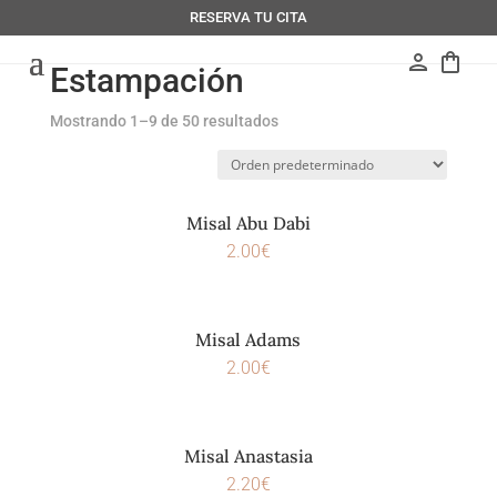
RESERVA TU CITA
person
shopping_bag
Estampación
Mostrando 1–9 de 50 resultados
Misal Abu Dabi
2.00
€
Misal Adams
2.00
€
Misal Anastasia
2.20
€