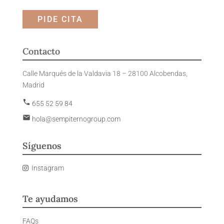
PIDE CITA
Contacto
Calle Marqués de la Valdavia 18 – 28100 Alcobendas,
Madrid
phone
655 52 59 84
email
hola@sempiternogroup.com
Síguenos
Instagram
Te ayudamos
FAQs