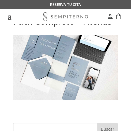
RESERVA TU CITA
person
shopping_bag
Pack Completo – Atenas