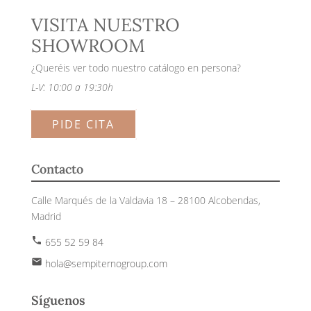
VISITA NUESTRO
SHOWROOM
¿Queréis ver todo nuestro catálogo en persona?
L-V: 10:00 a 19:30h
PIDE CITA
Contacto
Calle Marqués de la Valdavia 18 – 28100 Alcobendas,
Madrid
phone
655 52 59 84
email
hola@sempiternogroup.com
Síguenos