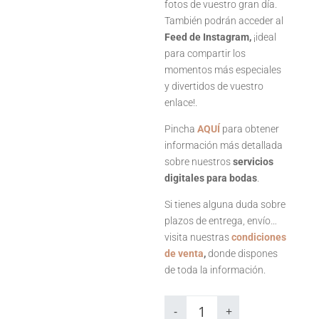
fotos de vuestro gran día.
También podrán acceder al
Feed de Instagram,
¡ideal
para compartir los
momentos más especiales
y divertidos de vuestro
enlace!.
Pincha
AQUÍ
para obtener
información más detallada
sobre nuestros
servicios
digitales para bodas
.
Si tienes alguna duda sobre
plazos de entrega, envío…
visita nuestras
condiciones
de venta
,
donde dispones
de toda la información.
Agradecimientos
digital
-
+