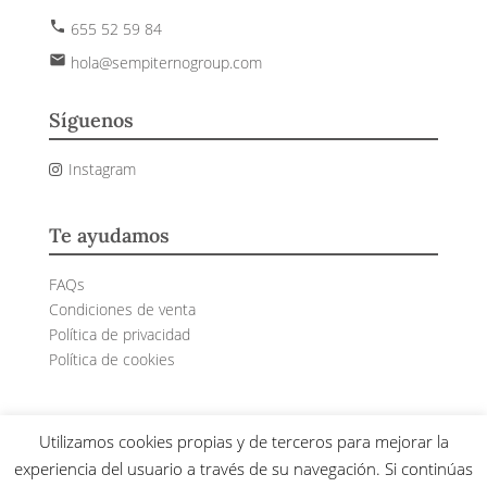
phone
655 52 59 84
email
hola@sempiternogroup.com
Síguenos
Instagram
Te ayudamos
FAQs
Condiciones de venta
Política de privacidad
Política de cookies
Utilizamos cookies propias y de terceros para mejorar la
Sempiterno© 2024 – Todos los derechos reservados
experiencia del usuario a través de su navegación. Si continúas