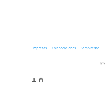
Empresas
Colaboraciones
Sempiterno
In
person
shopping_bag