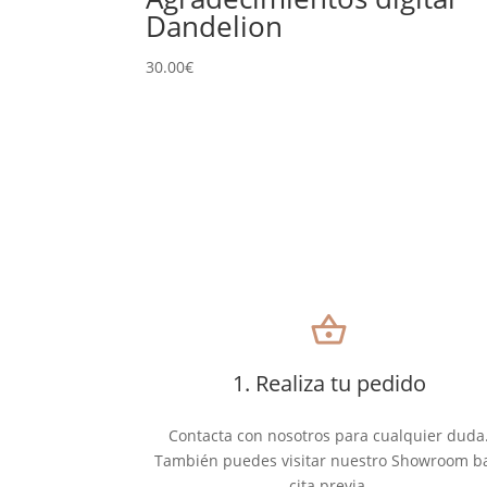
Dandelion
30.00
€
shopping_basket
1. Realiza tu pedido
Contacta con nosotros para cualquier duda
También puedes visitar nuestro Showroom b
cita previa.