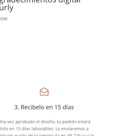
urly
.00
€
drafts
3. Recibelo en 15 días
na vez aprobado el diseño, tu pedido estará
listo en 15 días laborables. Lo enviaremos a
alquier punto de la península en 48-72h o si lo