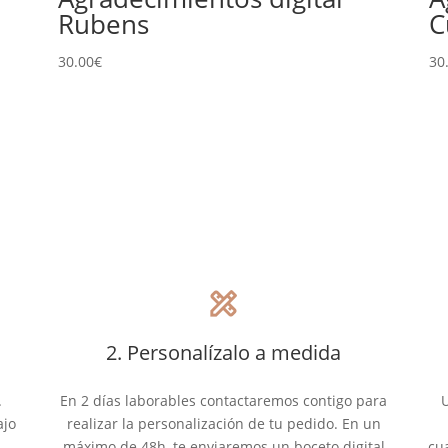
Rubens
C
30.00
€
30
design_services
2. Personalízalo a medida
.
En 2 días laborables contactaremos contigo para
U
ajo
realizar la personalización de tu pedido. En un
máximo de 48h, te enviaremos un boceto digital
cu