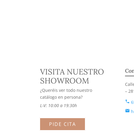
VISITA NUESTRO
Con
SHOWROOM
Call
¿Queréis ver todo nuestro
– 28
catálogo en persona?
phone
6
L-V: 10:00 a 19:30h
email
h
PIDE CITA