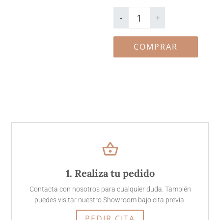
Agradecimientos
digital
-
+
Warhol
cantidad
COMPRAR
shopping_basket
1. Realiza tu pedido
Contacta con nosotros para cualquier duda. También
puedes visitar nuestro Showroom bajo cita previa.
PEDIR CITA