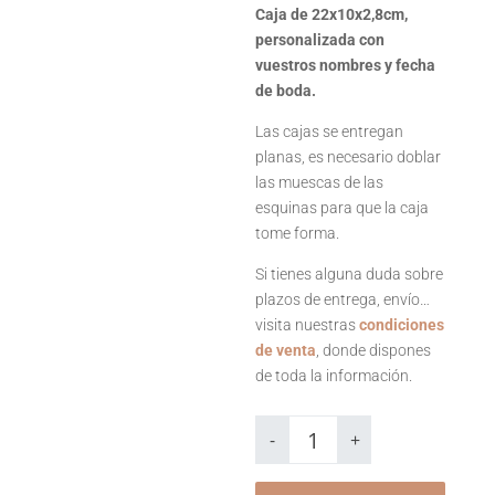
Caja de 22x10x2,8cm,
personalizada con
vuestros nombres y fecha
de boda.
Las cajas se entregan
planas, es necesario doblar
las muescas de las
esquinas para que la caja
tome forma.
Si tienes alguna duda sobre
plazos de entrega, envío…
visita nuestras
condiciones
de venta
, donde dispones
de toda la información.
Caja
rellenable
-
+
Crown
cantidad