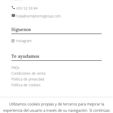
phone
655 52 59 84
email
hola@sempiternogroup.com
Síguenos
Instagram
Te ayudamos
FAQs
Condiciones de venta
Política de privacidad
Política de cookies
Utilizamos cookies propias y de terceros para mejorar la
Sempiterno© 2024 – Todos los derechos reservados
experiencia del usuario a través de su navegación. Si continúas