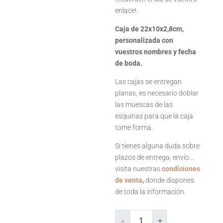
enlace!.
Caja de 22x10x2,8cm,
personalizada con
vuestros nombres y fecha
de boda.
Las cajas se entregan
planas, es necesario doblar
las muescas de las
esquinas para que la caja
tome forma.
Si tienes alguna duda sobre
plazos de entrega, envío…
visita nuestras
condiciones
de venta
,
donde dispones
de toda la información.
Caja
rellenable
-
+