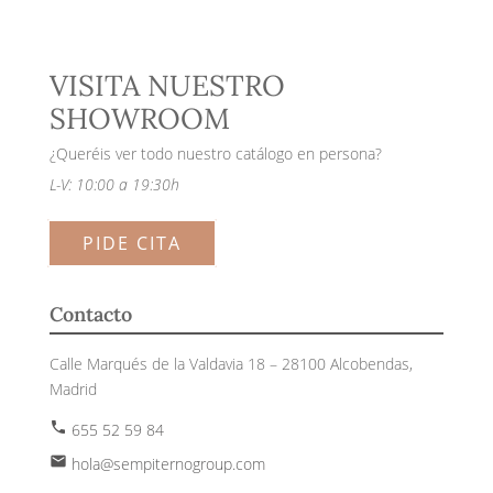
VISITA NUESTRO
SHOWROOM
¿Queréis ver todo nuestro catálogo en persona?
L-V: 10:00 a 19:30h
PIDE CITA
Contacto
Calle Marqués de la Valdavia 18 – 28100 Alcobendas,
Madrid
phone
655 52 59 84
email
hola@sempiternogroup.com