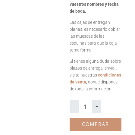
vuestros nombres y fecha
de boda.
Las cajas se entregan
planas, es necesario doblar
las muescas de las
esquinas para que la caja
tome forma.
Si tienes alguna duda sobre
plazos de entrega, envío…
visita nuestras
condiciones
de venta
,
donde dispones
de toda la información.
Caja
rellenable
-
+
Paula
cantidad
COMPRAR