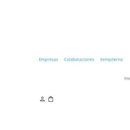
Empresas
Colaboraciones
Sempiterno
In
person
shopping_bag