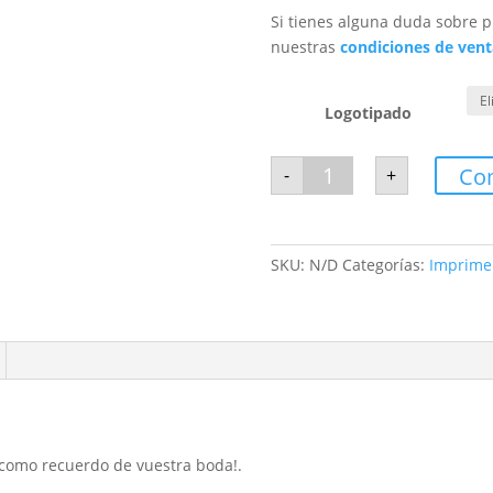
Si tienes alguna duda sobre p
nuestras
condiciones de vent
Logotipado
Chupitos
Co
-
+
personalizados
cantidad
SKU:
N/D
Categorías:
Imprime 
s como recuerdo de vuestra boda!.