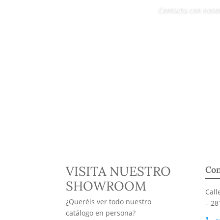
Contacta con noso
VISITA NUESTRO
Con
SHOWROOM
Call
¿Queréis ver todo nuestro
– 28
catálogo en persona?
phone