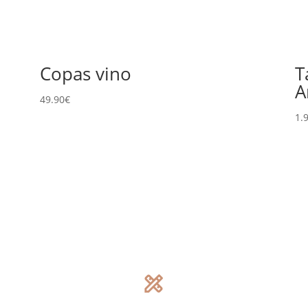
Copas vino
T
A
49.90
€
1.
design_services