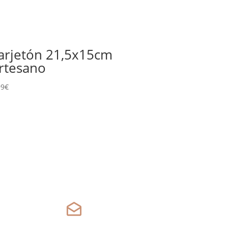
arjetón 21,5x15cm
rtesano
99
€
drafts