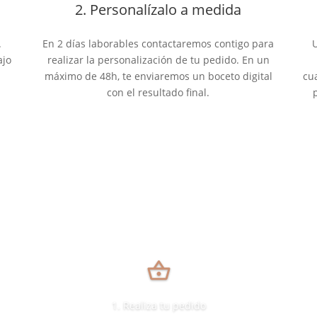
2. Personalízalo a medida
.
En 2 días laborables contactaremos contigo para
U
ajo
realizar la personalización de tu pedido. En un
máximo de 48h, te enviaremos un boceto digital
cu
con el resultado final.
shopping_basket
1. Realiza tu pedido