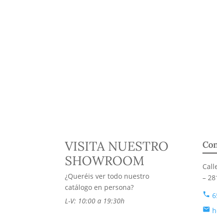
VISITA NUESTRO
Con
SHOWROOM
Call
¿Queréis ver todo nuestro
– 28
catálogo en persona?
phone
6
L-V: 10:00 a 19:30h
email
h