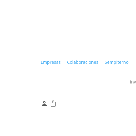
Empresas
Colaboraciones
Sempiterno
In
person
shopping_bag