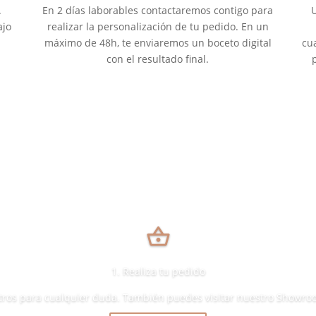
.
En 2 días laborables contactaremos contigo para
U
ajo
realizar la personalización de tu pedido. En un
máximo de 48h, te enviaremos un boceto digital
cu
con el resultado final.
shopping_basket
1. Realiza tu pedido
tros para cualquier duda. También puedes visitar nuestro Showroom