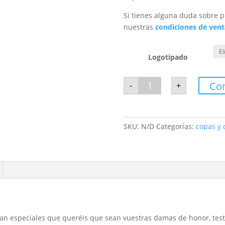
Si tienes alguna duda sobre p
nuestras
condiciones de vent
Logotipado
Copa
Co
-
+
vino
London
cantidad
SKU:
N/D
Categorías:
copas y 
tan especiales que queréis que sean vuestras damas de honor, test