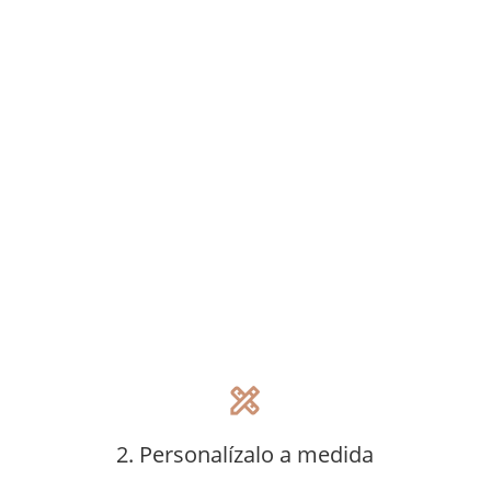
design_services
2. Personalízalo a medida