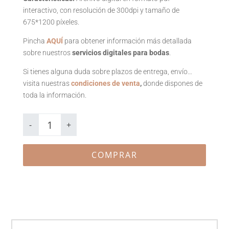
interactivo, con resolución de 300dpi y tamaño de
675*1200 píxeles.
Pincha
AQUÍ
para obtener información más detallada
sobre nuestros
servicios digitales para bodas
.
Si tienes alguna duda sobre plazos de entrega, envío…
visita nuestras
condiciones de venta
,
donde dispones de
toda la información.
Save
the
-
+
date
digital
Flowering
cantidad
COMPRAR