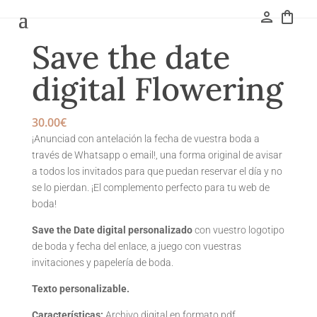
person
shopping_bag
Save the date
digital Flowering
30.00
€
¡Anunciad con antelación la fecha de vuestra boda a
través de Whatsapp o email!, una forma original de avisar
a todos los invitados para que puedan reservar el día y no
se lo pierdan. ¡El complemento perfecto para tu web de
boda!
Save the Date digital personalizado
con vuestro logotipo
de boda y fecha del enlace, a juego con vuestras
invitaciones y papelería de boda.
Texto personalizable.
Características
:
Archivo digital en formato pdf