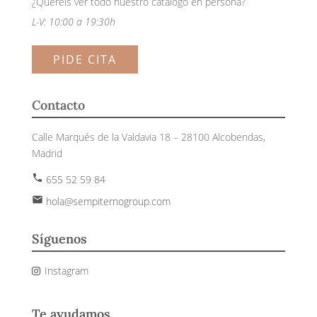
¿Queréis ver todo nuestro catálogo en persona?
L-V: 10:00 a 19:30h
PIDE CITA
Contacto
Calle Marqués de la Valdavia 18 – 28100 Alcobendas,
Madrid
phone
655 52 59 84
email
hola@sempiternogroup.com
Síguenos
Instagram
Te ayudamos