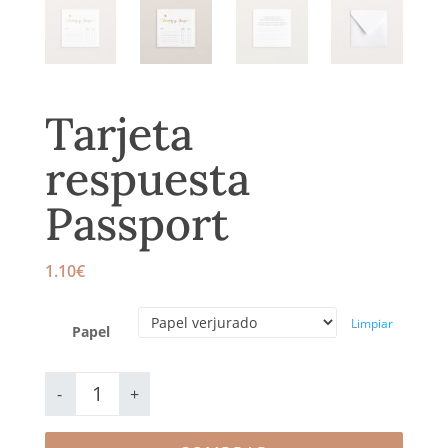
Tarjeta
respuesta
Passport
1.10
€
Limpiar
Papel
Tarjeta
respuesta
-
+
Passport
cantidad