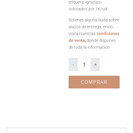
etiqueta «gracias»
colocados por 1€/ud.
Si tienes alguna duda sobre
plazos de entrega, envío…
visita nuestras
condiciones
de venta
,
donde dispones
de toda la información.
Tarro
rellenable
-
+
Juliana
cantidad
COMPRAR