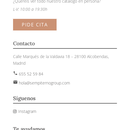
¿Queréis ver todo nuestro catálogo en persona?
L-V: 10:00 a 19:30h
PIDE CITA
Contacto
Calle Marqués de la Valdavia 18 – 28100 Alcobendas,
Madrid
phone
655 52 59 84
email
hola@sempiternogroup.com
Síguenos
Instagram
Te ayudamos