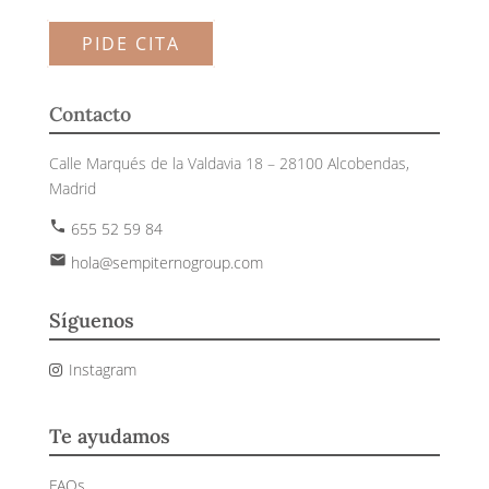
PIDE CITA
Contacto
Calle Marqués de la Valdavia 18 – 28100 Alcobendas,
Madrid
phone
655 52 59 84
email
hola@sempiternogroup.com
Síguenos
Instagram
Te ayudamos
FAQs