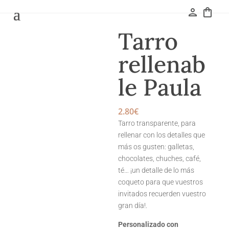
person
shopping_bag
Tarro
rellenab
le Paula
2.80
€
Tarro transparente, para
rellenar con los detalles que
más os gusten: galletas,
chocolates, chuches, café,
té… ¡un detalle de lo más
coqueto para que vuestros
invitados recuerden vuestro
gran día!.
Personalizado con