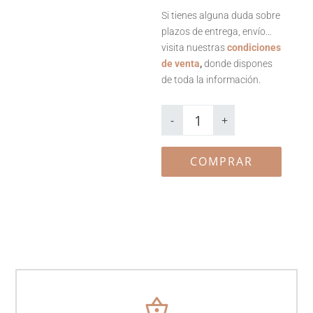
Si tienes alguna duda sobre
plazos de entrega, envío…
visita nuestras
condiciones
de venta
,
donde dispones
de toda la información.
Tarro
rellenable
-
+
Paula
cantidad
COMPRAR
shopping_basket