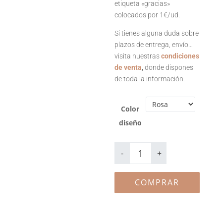
etiqueta «gracias»
colocados por 1€/ud.
Si tienes alguna duda sobre
plazos de entrega, envío…
visita nuestras
condiciones
de venta
,
donde dispones
de toda la información.
Color
diseño
Tarro
rellenable
-
+
Warhol
cantidad
COMPRAR