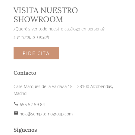
VISITA NUESTRO
SHOWROOM
¿Queréis ver todo nuestro catálogo en persona?
L-V: 10:00 a 19:30h
PIDE CITA
Contacto
Calle Marqués de la Valdavia 18 – 28100 Alcobendas,
Madrid
phone
655 52 59 84
email
hola@sempiternogroup.com
Síguenos