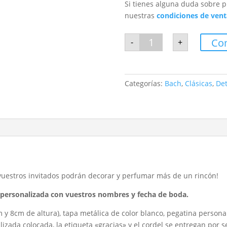
Si tienes alguna duda sobre p
nuestras
condiciones de vent
Vela
Co
-
+
aromática
Bach
cantidad
Categorías:
Bach
,
Clásicas
,
Det
 vuestros invitados podrán decorar y perfumar más de un rincón!
l personalizada con vuestros nombres y fecha de boda.
m y 8cm de altura), tapa metálica de color blanco, pegatina personal
izada colocada, la etiqueta «gracias» y el cordel se entregan por 