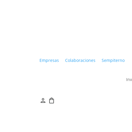
Empresas
Colaboraciones
Sempiterno
In
person
shopping_bag