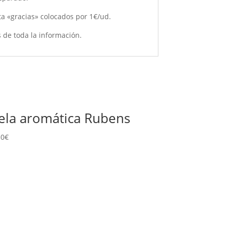
eta «gracias» colocados por 1€/ud.
 de toda la información.
ela aromática Rubens
50
€