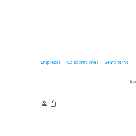
Empresas
Colaboraciones
Sempiterno
In
person
shopping_bag