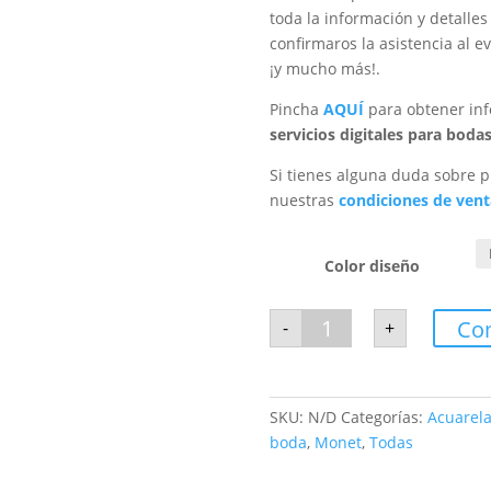
toda la información y detalle
confirmaros la asistencia al e
¡y mucho más!.
Pincha
AQUÍ
para obtener inf
servicios digitales para boda
Si tienes alguna duda sobre p
nuestras
condiciones de vent
Color diseño
Invitación
Co
-
+
digital
Monet
cantidad
SKU:
N/D
Categorías:
Acuarel
boda
,
Monet
,
Todas