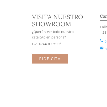
VISITA NUESTRO
Con
SHOWROOM
Call
¿Queréis ver todo nuestro
– 28
catálogo en persona?
phone
6
L-V: 10:00 a 19:30h
email
h
PIDE CITA