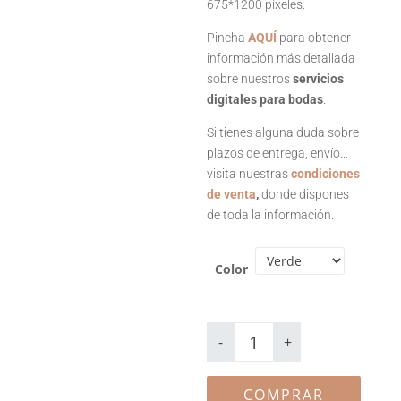
675*1200 píxeles.
Pincha
AQUÍ
para obtener
información más detallada
sobre nuestros
servicios
digitales para bodas
.
Si tienes alguna duda sobre
plazos de entrega, envío…
visita nuestras
condiciones
de venta
,
donde dispones
de toda la información.
Color
Save
the
-
+
date
digital
Edinburgh
cantidad
COMPRAR